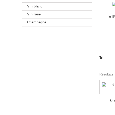
Vin blanc
Vin rosé
VI
Champagne
Tri
--
Résultats 1
6