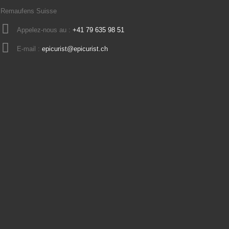
Remaufens Suisse
Appelez-nous au :
+41 79 635 98 51
E-mail :
epicurist@epicurist.ch